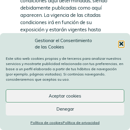
condiciones aquí determinadas, siendo
debidamente publicadas como aquí
aparecen. La vigencia de las citadas
condiciones irá en función de su
exposición y estarán vigentes hasta
que sean modificadas por otras
Gestionar el Consentimiento
debidamente publicadas.
de las Cookies
8.- ENLACES.
El
PROPIETARIO DE LA WEB
declina
Este sitio web cookies propias y de terceros para analizar nuestros
servicios y mostrarte publicidad relacionada con tus preferencias, en
cualquier responsabilidad respecto a la
base a un perfil elaborado a partir de tus hábitos de navegación
información que se halle fuera de esta
(por ejemplo, páginas visitadas). Si continúas navegando,
consideraremos que aceptas su uso.
web y no sea gestionada directamente
por nuestro webmaster.
La función de los links que aparecen en
Aceptar cookies
esta web, exclusivamente la
Denegar
de informar al usuario sobre la
existencia de otras fuentes susceptibles
Política de cookies
Política de privacidad
de ampliar los contenidos que ofrece