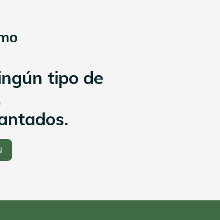
smo
ingún tipo de
.
antados.
N