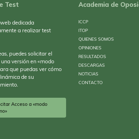
e Test
Academia de Oposi
ICCP
 web dedicada
amente a realizar test
ITOP
QUIENES SOMOS
OPINIONES
eas, puedes solicitar el
RESULTADOS
 una versión en «modo
DESCARGAS
ara que puedas ver cómo
NOTICIAS
 dinámica de su
CONTACTO
miento.
icitar Acceso a «modo
mo»