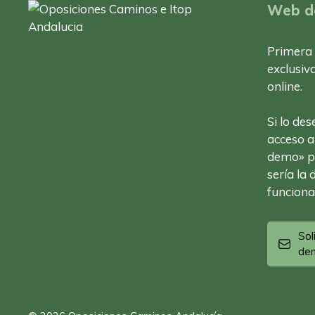
Web d
Primera
exclusiv
online.
Si lo des
acceso a
demo» p
sería la
funciona
Sol
de